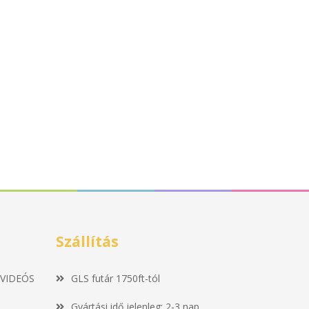
Szállítás
 VIDEÓS
GLS futár 1750ft-tól
Gyártási idő jelenleg: 2-3 nap