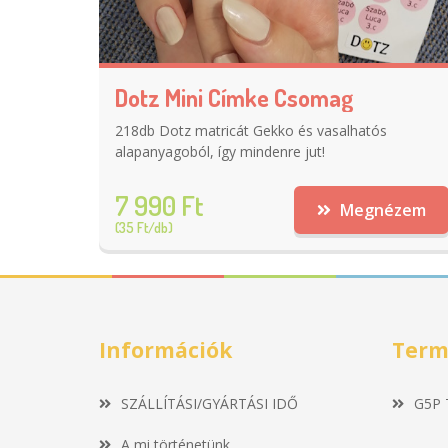
Dotz Mini Címke Csomag
218db Dotz matricát Gekko és vasalhatós
alapanyagoból, így mindenre jut!
7 990 Ft
Megnézem
(35 Ft/db)
Információk
Term
SZÁLLÍTÁSI/GYÁRTÁSI IDŐ
G5P 
A mi történetünk