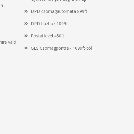
en
DPD csomagautomata 899ft
DPD házhoz 1099ft
Postai levél 450ft
mire való
GLS Csomagpontra - 1099ft-tól