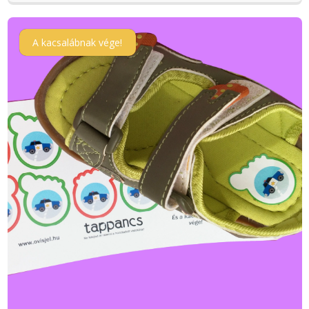
A kacsalábnak vége!