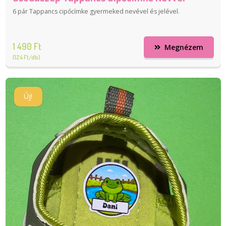
6 pár Tappancs cipőcímke gyermeked nevével és jelével.
1 490 Ft
Megnézem
(124 Ft/db)
Új!