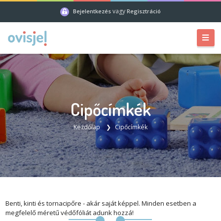
vagy
Bejelentkezés
Regisztráció
Cipőcímkék
Kezdőlap
Cipőcímkék
Benti, kinti és tornacipőre - akár saját képpel. Minden esetben a
megfelelő méretű védőfóliát adunk hozzá!