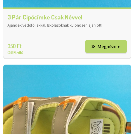
3 Pár Cipőcímke Csak Névvel
Ajándék védőfóliákkal. Iskolásoknak különösen ajánlott!
350 Ft
Megnézem
(58 Ft/db)