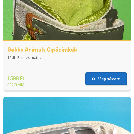
Gekko Animals Cipőcímkék
12db 3cm-es matrica
1 590 Ft
Megnézem
(132 Ft/db)