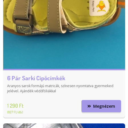
6 Pár Sarki Cipőcímkék
Aranyos sarok formájú matricák, színesen nyomtatva gyermeked
jelével. Ajándék védőfóliákkal
1 290 Ft
Megnézem
(107 Ft/db)