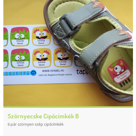
Szörnyecske Cipőcímkék B
6 pár szörnyen szép cipőcímkék