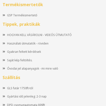
Termékismertetők
G5P Termékismertető
Tippek, praktikák
HOGYAN KELL VÁSÁROLNI - VIDEÓS ÚTMUTATÓ
Használati útmutatók - röviden
Gyakran feltett kérdések
Saját kép feltöltés.
Óvodai jel alapanyagok - mi mire való
Szállítás
GLS futár 1750ft-tól
Gyártási idő jelenleg: 2-3 nap
DPD csomagautomata 899ft