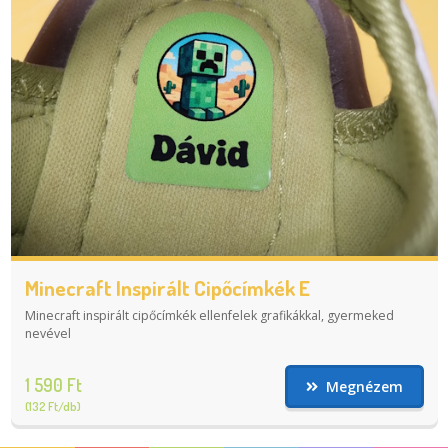
Minecraft Inspirált Cipőcímkék E
Minecraft inspirált cipőcímkék ellenfelek grafikákkal, gyermeked
nevével
1 590 Ft
Megnézem
(132 Ft/db)