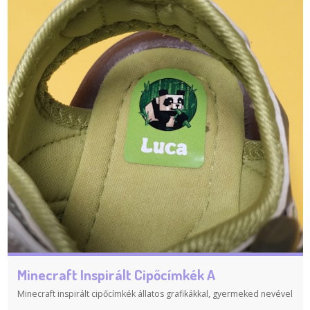
Minecraft Inspirált Cipőcímkék A
Minecraft inspirált cipőcímkék állatos grafikákkal, gyermeked nevével