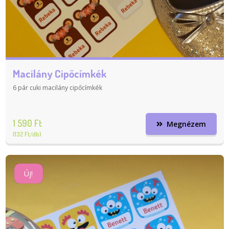
Macilány Cipőcímkék
6 pár cuki macilány cipőcímkék
1 590 Ft
Megnézem
(132 Ft/db)
Új!