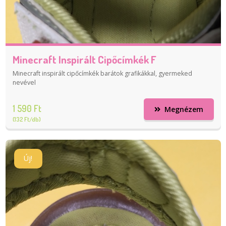
Minecraft Inspirált Cipőcímkék F
Minecraft inspirált cipőcímkék barátok grafikákkal, gyermeked
nevével
1 590 Ft
Megnézem
(132 Ft/db)
Új!