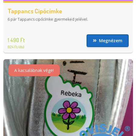
Tappancs Cipőcímke
6 pár Tappancs cipőcímke gyermeked jelével.
1 490 Ft
Megnézem
(124 Ft/db)
A kacsalábnak vége!