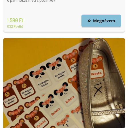
6 pár mókás maci cipőcímkék
1 590 Ft
Megnézem
(132 Ft/db)