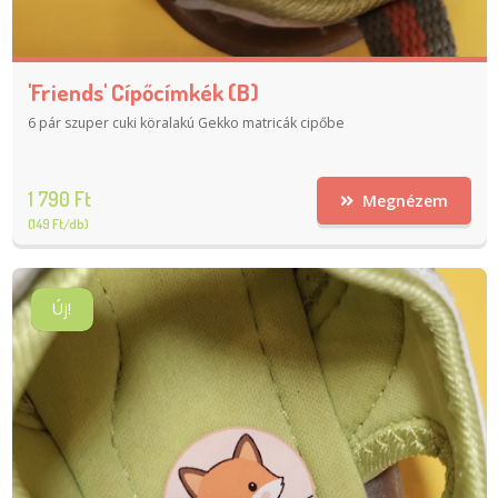
'Friends' Cípőcímkék (B)
6 pár szuper cuki köralakú Gekko matricák cipőbe
1 790 Ft
Megnézem
(149 Ft/db)
Új!