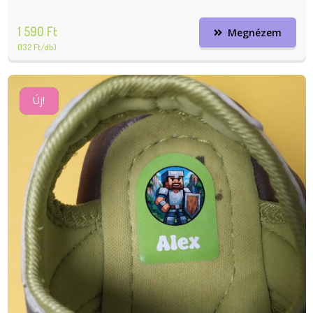
1 590 Ft
Megnézem
(132 Ft/db)
Új!