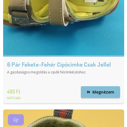
6 Pár Fekete-Fehér Cipőcímke Csak Jellel
A gazdaságos megoldás a cipők felcímkézéshez
495 Ft
Megnézem
(41 Ft/db)
Új!