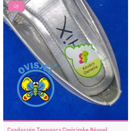
Új!
Csodaszép Tappancs Cipőcímke Névvel