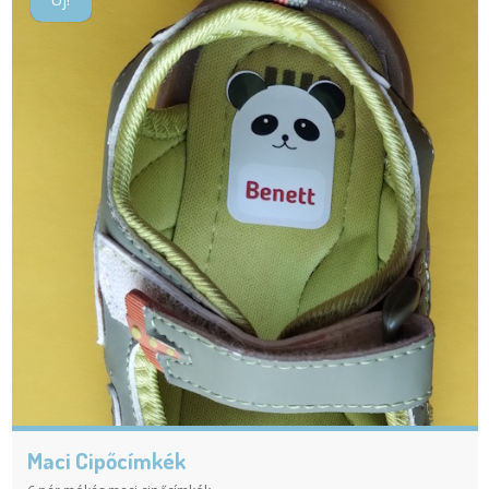
Maci Cipőcímkék