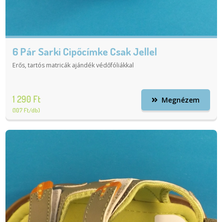
6 Pár Sarki Cipőcímke Csak Jellel
Erős, tartós matricák ajándék védőfóliákkal
1 290 Ft
Megnézem
(107 Ft/db)