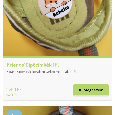
'Friends' Cípőcímkék (F)
6 pár szuper cuki köralakú Gekko matricák cipőbe
1 790 Ft
Megnézem
(149 Ft/db)
Új!