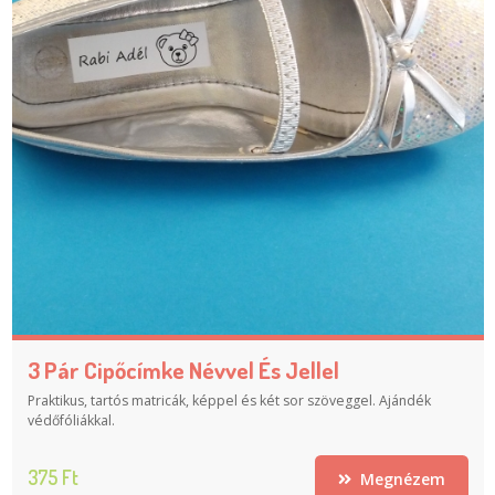
3 Pár Cipőcímke Névvel És Jellel
Praktikus, tartós matricák, képpel és két sor szöveggel. Ajándék
védőfóliákkal.
375 Ft
Megnézem