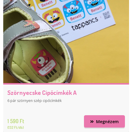
Szörnyecske Cipőcímkék A
6 pár szörnyen szép cipőcímkék
1 590 Ft
Megnézem
(132 Ft/db)