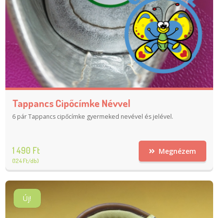
Tappancs Cipőcímke Névvel
6 pár Tappancs cipőcímke gyermeked nevével és jelével.
1 490 Ft
Megnézem
(124 Ft/db)
Új!