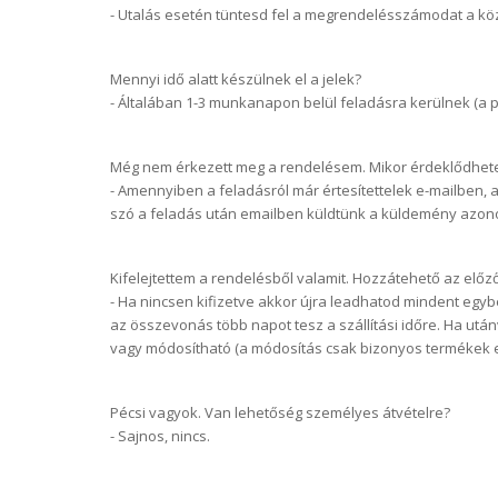
- Utalás esetén tüntesd fel a megrendelésszámodat a k
Mennyi idő alatt készülnek el a jelek?
- Általában 1-3 munkanapon belül feladásra kerülnek (a
Még nem érkezett meg a rendelésem. Mikor érdeklődhet
- Amennyiben a feladásról már értesítettelek e-mailben, a
szó a feladás után emailben küldtünk a küldemény azon
Kifelejtettem a rendelésből valamit. Hozzátehető az elő
- Ha nincsen kifizetve akkor újra leadhatod mindent egybe
az összevonás több napot tesz a szállítási időre. Ha ut
vagy módosítható (a módosítás csak bizonyos termékek e
Pécsi vagyok. Van lehetőség személyes átvételre?
- Sajnos, nincs.