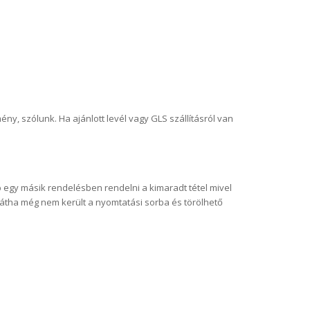
ny, szólunk. Ha ajánlott levél vagy GLS szállításról van
b egy másik rendelésben rendelni a kimaradt tétel mivel
hátha még nem került a nyomtatási sorba és törölhető