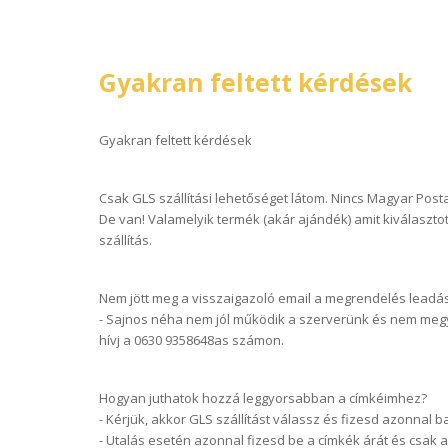
Gyakran feltett kérdések
Gyakran feltett kérdések
Csak GLS szállítási lehetőséget látom. Nincs Magyar Post
De van! Valamelyik termék (akár ajándék) amit kiválasztot
szállítás.
Nem jött meg a visszaigazoló email a megrendelés leadá
- Sajnos néha nem jól működik a szerverünk és nem megy k
hívj a 0630 9358648as számon.
Hogyan juthatok hozzá leggyorsabban a címkéimhez?
- Kérjük, akkor GLS szállítást válassz és fizesd azonnal b
- Utalás esetén azonnal fizesd be a címkék árát és csak 