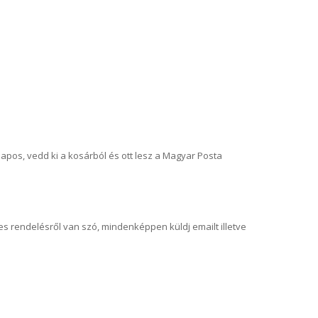
lapos, vedd ki a kosárból és ott lesz a Magyar Posta
es rendelésről van szó, mindenképpen küldj emailt illetve