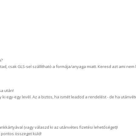
a?
tad, csak GLS-sel szállítható a formája/anyaga miatt. Keresd azt ami nem 
sa után!
i egy-egy levél. Az a biztos, ha ismét leadod a rendelést - de ha utánvét
ankkártyával (vagy válaszd ki az utánvétes fizetési lehetőséget)!
a pontos összeget küld!