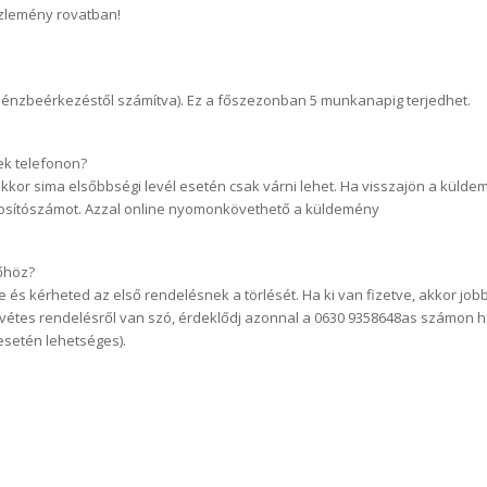
özlemény rovatban!
 pénzbeérkezéstől számítva). Ez a főszezonban 5 munkanapig terjedhet.
ek telefonon?
kkor sima elsőbbségi levél esetén csak várni lehet. Ha visszajön a küldemé
osítószámot. Azzal online nyomonkövethető a küldemény
zőhöz?
 és kérheted az első rendelésnek a törlését. Ha ki van fizetve, akkor job
ánvétes rendelésről van szó, érdeklődj azonnal a 0630 9358648as számon 
setén lehetséges).