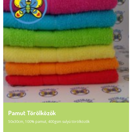
Pamut Törölközők
50x30cm, 100% pamut, 400gsm sulyú törölközők