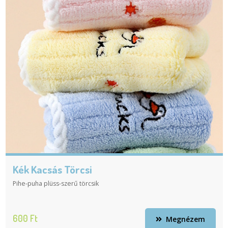
Kék Kacsás Törcsi
Pihe-puha plüss-szerű törcsik
600 Ft
Megnézem