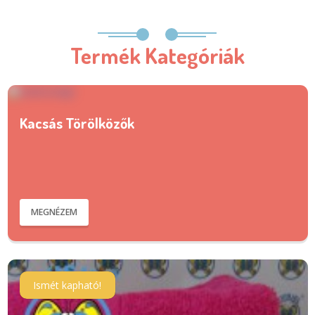
Termék Kategóriák
Kacsás Törölközők
MEGNÉZEM
Ismét kapható!