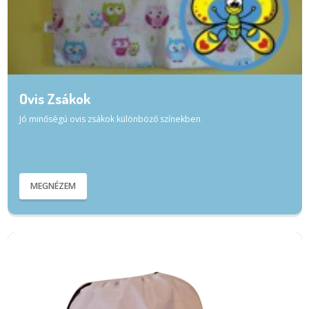
Ovis Zsákok
Jó minőségú ovis zsákok különböző színekben
MEGNÉZEM