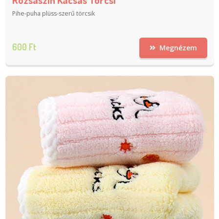
Pihe-puha plüss-szerű törcsik
600 Ft
Megnézem