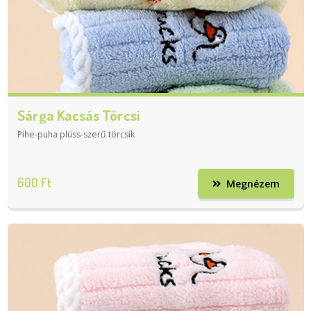
Sárga Kacsás Törcsi
Pihe-puha plüss-szerű törcsik
600 Ft
Megnézem