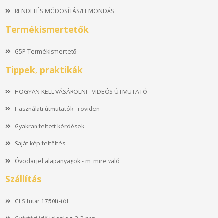
RENDELÉS MÓDOSÍTÁS/LEMONDÁS
Termékismertetők
G5P Termékismertető
Tippek, praktikák
HOGYAN KELL VÁSÁROLNI - VIDEÓS ÚTMUTATÓ
Használati útmutatók - röviden
Gyakran feltett kérdések
Saját kép feltöltés.
Óvodai jel alapanyagok - mi mire való
Szállítás
GLS futár 1750ft-tól