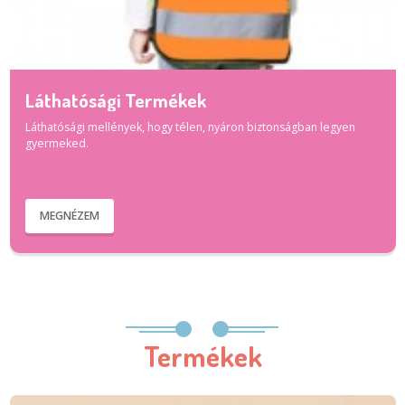
Láthatósági Termékek
Láthatósági mellények, hogy télen, nyáron biztonságban legyen
gyermeked.
MEGNÉZEM
Termékek