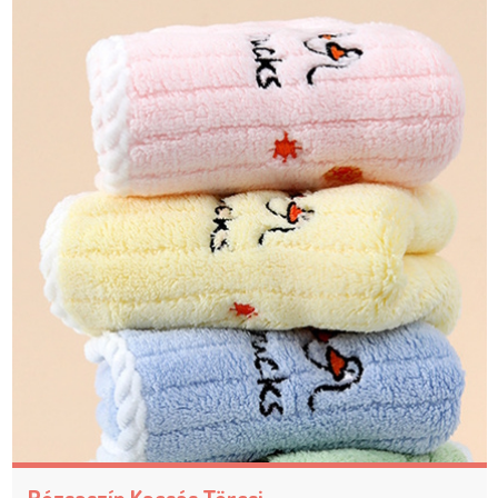
Rózsaszín Kacsás Törcsi