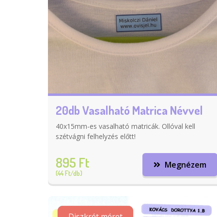
20db Vasalható Matrica Névvel
40x15mm-es vasalható matricák. Ollóval kell
szétvágni felhelyzés előtt!
895 Ft
Megnézem
(44 Ft/db)
Diszkrét méret