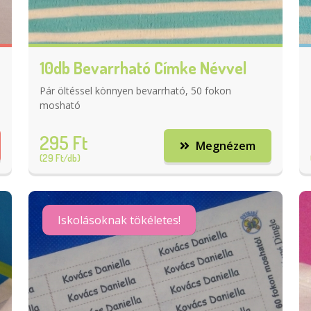
10db Bevarrható Címke Névvel
Pár öltéssel könnyen bevarrható, 50 fokon
mosható
295 Ft
Megnézem
(29 Ft/db)
Iskolásoknak tökéletes!