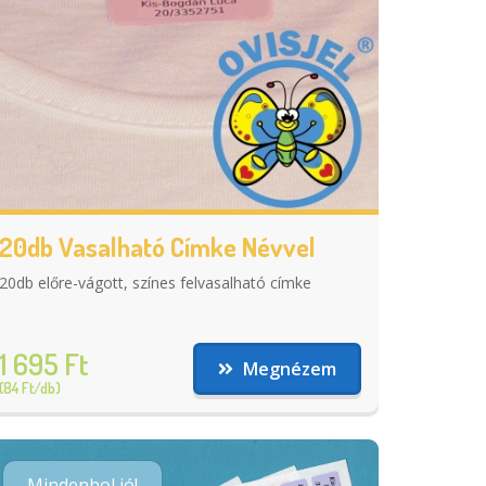
20db Vasalható Címke Névvel
20db előre-vágott, színes felvasalható címke
1 695 Ft
Megnézem
(84 Ft/db)
Mindenhol jó!