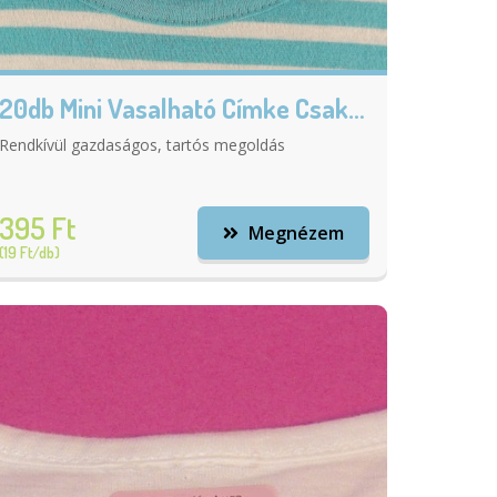
20db Mini Vasalható Címke Csak Névvel
Rendkívül gazdaságos, tartós megoldás
395 Ft
Megnézem
(19 Ft/db)