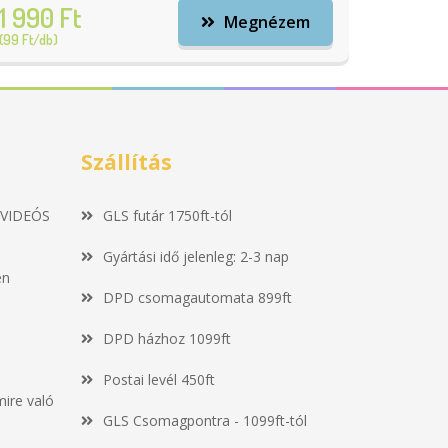
1 990 Ft
Megnézem
(99 Ft/db)
Szállítás
 VIDEÓS
GLS futár 1750ft-tól
Gyártási idő jelenleg: 2-3 nap
en
DPD csomagautomata 899ft
DPD házhoz 1099ft
Postai levél 450ft
mire való
GLS Csomagpontra - 1099ft-tól