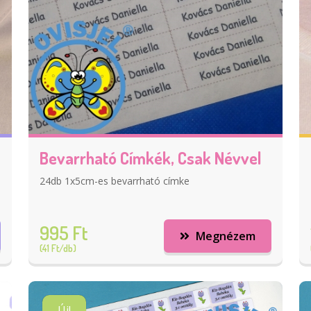
Bevarrható Címkék, Csak Névvel
24db 1x5cm-es bevarrható címke
995 Ft
Megnézem
(41 Ft/db)
Új!