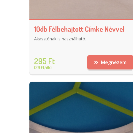
10db Félbehajtott Címke Névvel
Akasztónak is használható.
295 Ft
Megnézem
(29 Ft/db)