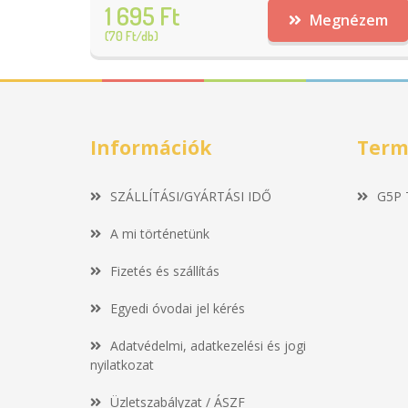
1 695 Ft
Megnézem
(70 Ft/db)
Információk
Term
SZÁLLÍTÁSI/GYÁRTÁSI IDŐ
G5P 
A mi történetünk
Fizetés és szállítás
Egyedi óvodai jel kérés
Adatvédelmi, adatkezelési és jogi
nyilatkozat
Üzletszabályzat / ÁSZF