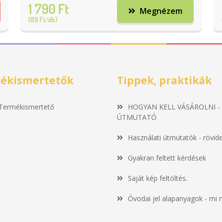
1 790 Ft
Megnézem
(89 Ft/db)
ékismertetők
Tippek, praktikák
Termékismertető
HOGYAN KELL VÁSÁROLNI -
ÚTMUTATÓ
Használati útmutatók - rövid
Gyakran feltett kérdések
Saját kép feltöltés.
Óvodai jel alapanyagok - mi 