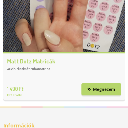
Matt Dotz Matricák
40db diszkrét ruhamatrica
1 490 Ft
Megnézem
(37 Ft/db)
Információk