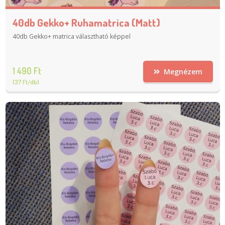
40db Gekko+ Ruhamatrica (matt)
40db Gekko+ matrica választható képpel
1 490 Ft
Megnézem
(37 Ft/db)