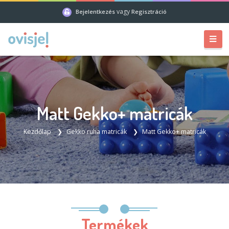
vagy
Bejelentkezés
Regisztráció
Matt Gekko+ matricák
Kezdőlap
Gekko ruha matricák
Matt Gekko+ matricák
Termékek