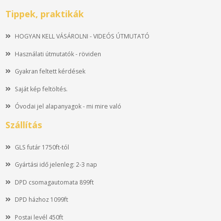
Tippek, praktikák
HOGYAN KELL VÁSÁROLNI - VIDEÓS ÚTMUTATÓ
Használati útmutatók - röviden
Gyakran feltett kérdések
Saját kép feltöltés.
Óvodai jel alapanyagok - mi mire való
Szállítás
GLS futár 1750ft-tól
Gyártási idő jelenleg: 2-3 nap
DPD csomagautomata 899ft
DPD házhoz 1099ft
Postai levél 450ft